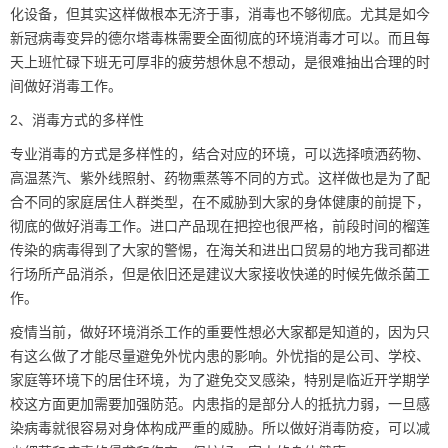
化设备，但其实这样做根本无济于事，消毒也不够彻底。尤其是如今
新冠病毒变异的德尔塔毒株需要全面彻底的环境消毒才可以。而且每
天上班忙碌下班无可厚非的疲劳想休息不想动，是很难抽出合理的时
间做好消毒工作。
2、消毒方式的多样性
专业消毒的方式是多样性的，结合对应的环境，可以选择喷洒药物、
高温蒸汽、紫外线照射、药物熏蒸等不同的方式。这样做也是为了配
合不同的家庭居住人群类型，在不威胁到大家的身体健康的前提下，
彻底的做好消毒工作。进口产品现在把控也很严格，前段时间的榴莲
传染的病毒得到了大家的警惕，在海关和进出口贸易的地方我司都进
行场所产品消杀，但是依旧还是建议大家接收快递的时候先做杀菌工
作。
疫情当前，做好环境消杀工作的重要性想必大家都是知道的，因为只
有这么做了才能尽量避免外忧内患的影响。外忧指的是公司、学校、
家庭等环境下的居住环境，为了避免交叉感染，特别是临近开学期学
校这方面更加需要加强防范。内患指的是部分人的抵抗力弱，一旦感
染病毒就很容易对身体构成严重的威胁。所以做好消毒防疫，可以减